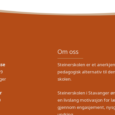
Om oss
sse
Steinerskolen er et anerkjen
19
pedagogisk alternativ til den
ger
skolen.
r
Steinerskolen i Stavanger ø
0
en livslang motivasjon for læ
gjennom engasjement, nysg
undring.