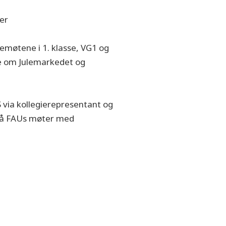
er
emøtene i 1. klasse, VG1 og
re om Julemarkedet og
 via kollegierepresentant og
 på FAUs møter med