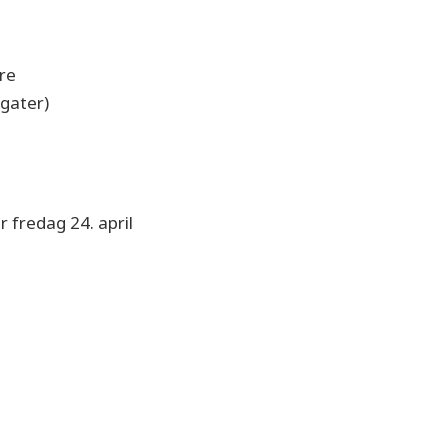
yre
egater)
r fredag 24. april