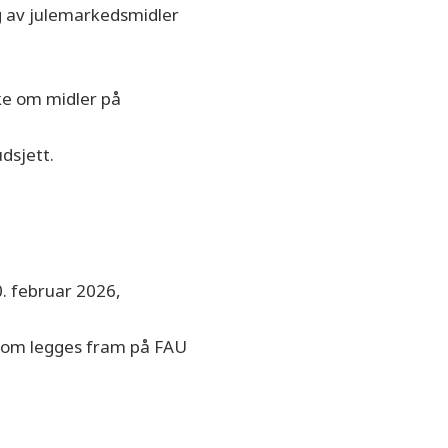
ing av julemarkedsmidler
ke om midler på
dsjett.
. februar 2026,
 som legges fram på FAU