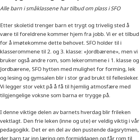
Alle barn i småklassene har tilbud om plass i SFO
Etter skoletid trenger barn et trygt og trivelig sted å
være til foreldrene kommer hjem fra jobb. Vi er et tilbud
for å imøtekomme dette behovet. SFO holder til i
klasserommene til 2. og 3. klasse: «Jordbærene», men vi
bruker også andre rom, som lekerommene i 1. klasse og
Jordbærene, SFO hytten med mulighet for forming, lek
og lesing og gymsalen blir i stor grad brukt til fellesleker.
Vi legger stor vekt på å få til hjemlig atmosfære med
tilgjengelige voksne som barna er trygge på.
I denne viktige delen av barnets hverdag blir frileken
vektlagt. Den frie leken (inne og ute) er veldig viktig i vår
pedagogikk. Det er en del av den pustende dagsrytmen,
der barn tar inn læring om formiddagen og får rom til