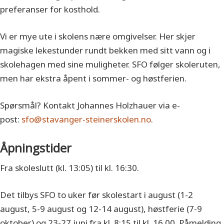
preferanser for kosthold.
Vi er mye ute i skolens nære omgivelser. Her skjer
magiske lekestunder rundt bekken med sitt vann og i
skolehagen med sine muligheter. SFO følger skoleruten,
men har ekstra åpent i sommer- og høstferien.
Spørsmål? Kontakt Johannes Holzhauer via e-
post:
sfo@stavanger-steinerskolen.no
.
Åpningstider
Fra skoleslutt (kl. 13:05) til kl. 16:30.
Det tilbys SFO to uker før skolestart i august (1-2
august, 5-9 august og 12-14 august), høstferie (7-9
oktober) og 23-27 juni fra kl. 8:15 til kl. 16.00. Påmelding