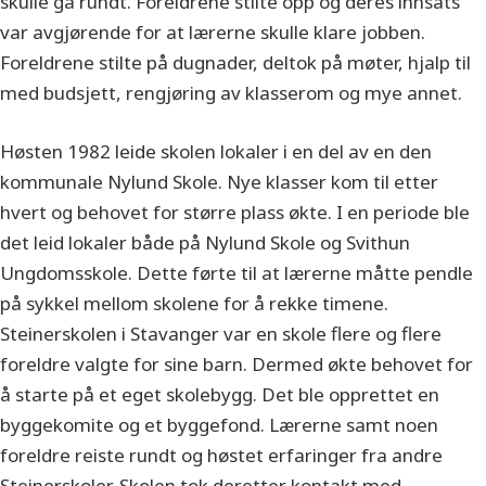
skulle gå rundt. Foreldrene stilte opp og deres innsats
var avgjørende for at lærerne skulle klare jobben.
Foreldrene stilte på dugnader, deltok på møter, hjalp til
med budsjett, rengjøring av klasserom og mye annet.
Høsten 1982 leide skolen lokaler i en del av en den
kommunale Nylund Skole. Nye klasser kom til etter
hvert og behovet for større plass økte. I en periode ble
det leid lokaler både på Nylund Skole og Svithun
Ungdomsskole. Dette førte til at lærerne måtte pendle
på sykkel mellom skolene for å rekke timene.
Steinerskolen i Stavanger var en skole flere og flere
foreldre valgte for sine barn. Dermed økte behovet for
å starte på et eget skolebygg. Det ble opprettet en
byggekomite og et byggefond. Lærerne samt noen
foreldre reiste rundt og høstet erfaringer fra andre
Steinerskoler. Skolen tok deretter kontakt med