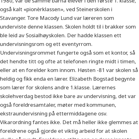
1980, var de samme barna elever i den første 1. klasse,
også kalt «pionèrklassen», ved Steinerskolen i
Stavanger. Tore Macody Lund var læreren som
underviste denne klassen. Skolen holdt til i brakker som
ble leid av Sosialhøyskolen. Der hadde klassen ett
undervisningsrom og ett eventyrrom.
Undervisningsrommet fungerte også som et kontor, så
det hendte titt og ofte at telefonen ringte midt i timen,
eller at en forelder kom innom. Høsten -81 var skolen så
heldig og fikk enda en lærer. Elizabeth Bogstad begynte
som lærer for skolens andre 1.klasse. Lærernes
skolehverdag bestod ikke bare av undervisning, det var
også foreldresamtaler, møter med kommunen,
ekstraundervisning på ettermiddagene osv.
Vikarordning fantes ikke. Det må heller ikke glemmes at
foreldrene også gjorde et viktig arbeid for at skolen