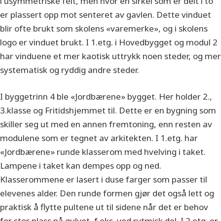
i usymmetriske felt, men hvor en sirkel som er delt i to
er plassert opp mot senteret av gavlen. Dette vinduet
blir ofte brukt som skolens «varemerke», og i skolens
logo er vinduet brukt. I 1.etg. i Hovedbygget og modul 2
har vinduene et mer kaotisk uttrykk noen steder, og mer
systematisk og ryddig andre steder.
I byggetrinn 4 ble «Jordbærene» bygget. Her holder 2.,
3.klasse og Fritidshjemmet til. Dette er en bygning som
skiller seg ut med en annen fremtoning, enn resten av
modulene som er tegnet av arkitekten. I 1.etg. har
«Jordbærene» runde klasserom med hvelving i taket.
Lampene i taket kan dempes opp og ned.
Klasserommene er lasert i duse farger som passer til
elevenes alder. Den runde formen gjør det også lett og
praktisk å flytte pultene ut til sidene når det er behov
for stor plass på gulvet, f.eks. ved rytmisk del. I 2.etg. er