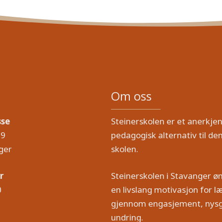
Om oss
sse
Steinerskolen er et anerkjen
19
pedagogisk alternativ til den
ger
skolen.
r
Steinerskolen i Stavanger ø
0
en livslang motivasjon for læ
gjennom engasjement, nysg
undring.