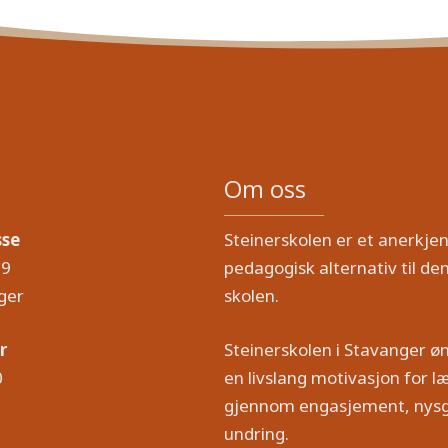
Om oss
sse
Steinerskolen er et anerkjen
19
pedagogisk alternativ til den
ger
skolen.
r
Steinerskolen i Stavanger ø
0
en livslang motivasjon for læ
gjennom engasjement, nysg
undring.