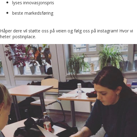
lyses innovasjonspris
beste markedsføring
Håper dere vil støtte oss på veien og følg oss på instagram! Hvor vi
heter: postinplace.