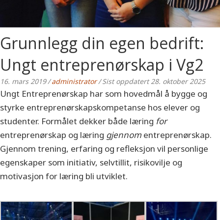
Grunnlegg din egen bedrift:
Ungt entreprenørskap i Vg2
16. mars 2019
/
administrator
/
Sist oppdatert 28. oktober 2025
Ungt Entreprenørskap har som hovedmål å bygge og
styrke entreprenørskapskompetanse hos elever og
studenter. Formålet dekker både læring
for
entreprenørskap og læring
gjennom
entreprenørskap.
Gjennom trening, erfaring og refleksjon vil personlige
egenskaper som initiativ, selvtillit, risikovilje og
motivasjon for læring bli utviklet.